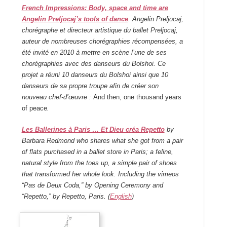
French Impressions: Body, space and time are
Angelin Preljocaj’s tools of dance
. Angelin Preljocaj,
chorégraphe et directeur artistique du ballet Preljocaj,
auteur de nombreuses chorégraphies récompensées, a
été invité en 2010 à mettre en scène l’une de ses
chorégraphies avec des danseurs du Bolshoi. Ce
projet a réuni 10 danseurs du Bolshoi ainsi que 10
danseurs de sa propre troupe afin de créer son
nouveau chef-d’œuvre :
And then, one thousand years
of peace
.
Les Ballerines à Paris … Et Dieu créa Repetto
by
Barbara Redmond who shares what she got from a pair
of flats purchased in a ballet store in Paris; a feline,
natural style from the toes up, a simple pair of shoes
that transformed her whole look. Including the vimeos
“Pas de Deux Coda,” by Opening Ceremony and
“Repetto,” by Repetto, Paris. (
English
)