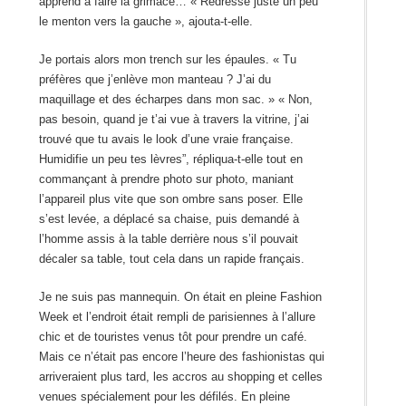
apprend à faire la grimace… « Redresse juste un peu
le menton vers la gauche », ajouta-t-elle.
Je portais alors mon trench sur les épaules. « Tu
préfères que j’enlève mon manteau ? J’ai du
maquillage et des écharpes dans mon sac. » « Non,
pas besoin, quand je t’ai vue à travers la vitrine, j’ai
trouvé que tu avais le look d’une vraie française.
Humidifie un peu tes lèvres”, répliqua-t-elle tout en
commançant à prendre photo sur photo, maniant
l’appareil plus vite que son ombre sans poser. Elle
s’est levée, a déplacé sa chaise, puis demandé à
l’homme assis à la table derrière nous s’il pouvait
décaler sa table, tout cela dans un rapide français.
Je ne suis pas mannequin. On était en pleine Fashion
Week et l’endroit était rempli de parisiennes à l’allure
chic et de touristes venus tôt pour prendre un café.
Mais ce n’était pas encore l’heure des fashionistas qui
arriveraient plus tard, les accros au shopping et celles
venues spécialement pour les défilés. En pleine