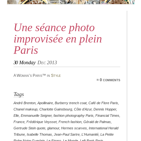
Une séance photo
improvisée en plein
Paris
30
Monday
Dec 2013
A Woman’s Paris™ in
Style
≈ 0 comments
Tags
André Brenton
,
Apollinaire
,
Burberry trench coat
,
Café de Flore Paris
,
Chanel makeup
,
Charlotte Gainsbourg
,
Côte d'Azur
,
Dennis Hopper
,
Elle
,
Emmanuelle Seigner
,
fashion photography Paris
,
Financial Times
,
France
,
Frédérique Veysset
,
French fashion
,
Gérald de Palmas
,
Gertrude Stein quote
,
glamour
,
Hermes scarves
,
International Herald
Tribune
,
Isabelle Thomas
,
Jean-Paul Sartre
,
L'Humanité
,
La Petite
Robe Noire Guerlain
,
Le Figaro
,
Le Monde
,
Left Bank Paris
,