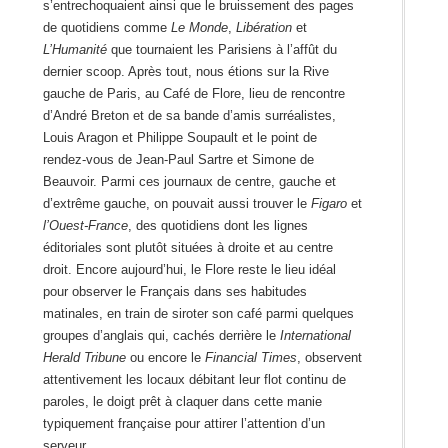
s’entrechoquaient ainsi que le bruissement des pages
de quotidiens comme
Le Monde
,
Libération
et
L’Humanité
que tournaient les Parisiens à l’affût du
dernier scoop. Après tout, nous étions sur la Rive
gauche de Paris, au Café de Flore, lieu de rencontre
d’André Breton et de sa bande d’amis surréalistes,
Louis Aragon et Philippe Soupault et le point de
rendez-vous de Jean-Paul Sartre et Simone de
Beauvoir. Parmi ces journaux de centre, gauche et
d’extrême gauche, on pouvait aussi trouver le
Figaro
et
l’Ouest-France
, des quotidiens dont les lignes
éditoriales sont plutôt situées à droite et au centre
droit. Encore aujourd’hui, le Flore reste le lieu idéal
pour observer le Français dans ses habitudes
matinales, en train de siroter son café parmi quelques
groupes d’anglais qui, cachés derrière le
International
Herald Tribune
ou encore le
Financial Times
, observent
attentivement les locaux débitant leur flot continu de
paroles, le doigt prêt à claquer dans cette manie
typiquement française pour attirer l’attention d’un
serveur.