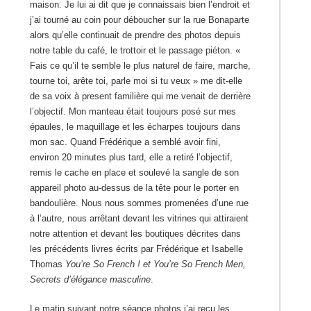
maison. Je lui ai dit que je connaissais bien l’endroit et
j’ai tourné au coin pour déboucher sur la rue Bonaparte
alors qu’elle continuait de prendre des photos depuis
notre table du café, le trottoir et le passage piéton. «
Fais ce qu’il te semble le plus naturel de faire, marche,
tourne toi, arête toi, parle moi si tu veux » me dit-elle
de sa voix à present familière qui me venait de derrière
l’objectif. Mon manteau était toujours posé sur mes
épaules, le maquillage et les écharpes toujours dans
mon sac. Quand Frédérique a semblé avoir fini,
environ 20 minutes plus tard, elle a retiré l’objectif,
remis le cache en place et soulevé la sangle de son
appareil photo au-dessus de la tête pour le porter en
bandoulière. Nous nous sommes promenées d’une rue
à l’autre, nous arrêtant devant les vitrines qui attiraient
notre attention et devant les boutiques décrites dans
les précédents livres écrits par Frédérique et Isabelle
Thomas
You’re So French ! et You’re So French Men,
Secrets d’élégance masculine
.
Le matin suivant notre séance photos j’ai reçu les