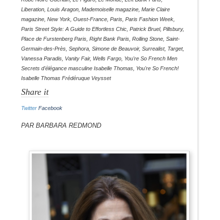
Liberation
,
Louis Aragon
,
Mademoiselle magazine
,
Marie Claire
magazine
,
New York
,
Ouest-France
,
Paris
,
Paris Fashion Week
,
Paris Street Style: A Guide to Effortless Chic
,
Patrick Bruel
,
Pillsbury
,
Place de Furstenberg Paris
,
Right Bank Paris
,
Rolling Stone
,
Saint-
Germain-des-Près
,
Sephora
,
Simone de Beauvoir
,
Surrealist
,
Target
,
Vanessa Paradis
,
Vanity Fair
,
Wells Fargo
,
You're So French Men
Secrets d'élégance masculine Isabelle Thomas
,
You're So French!
Isabelle Thomas Frédéruque Veysset
Share it
Twitter
Facebook
Par Barbara Redmond