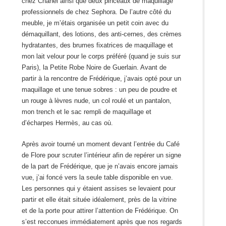
chez Chanel ainsi que deux pinceaux de maquillage
professionnels de chez Sephora. De l’autre côté du
meuble, je m’étais organisée un petit coin avec du
démaquillant, des lotions, des anti-cernes, des crèmes
hydratantes, des brumes fixatrices de maquillage et
mon lait velour pour le corps préféré (quand je suis sur
Paris), la Petite Robe Noire de Guerlain. Avant de
partir à la rencontre de Frédérique, j’avais opté pour un
maquillage et une tenue sobres : un peu de poudre et
un rouge à lèvres nude, un col roulé et un pantalon,
mon trench et le sac rempli de maquillage et
d’écharpes Hermès, au cas où.
Après avoir tourné un moment devant l’entrée du Café
de Flore pour scruter l’intérieur afin de repérer un signe
de la part de Frédérique, que je n’avais encore jamais
vue, j’ai foncé vers la seule table disponible en vue.
Les personnes qui y étaient assises se levaient pour
partir et elle était située idéalement, près de la vitrine
et de la porte pour attirer l’attention de Frédérique. On
s’est recconues immédiatement après que nos regards