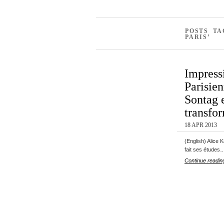
POSTS TA
PARIS’
Impress
Parisie
Sontag 
transfo
18 APR 2013
(English) Alice 
fait ses études
Continue readin