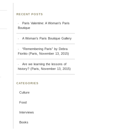
RECENT POSTS
Paris Valentine: A Woman’s Paris
Boutique
A Woman’s Paris Boutique Gallery
“Remembering Paris” by Debra
Fioritto (Paris, November 13, 2015)
Are we learning the lessons of
history? (Paris, November 13, 2015)
CATEGORIES
Culture
Food
Interviews
Books