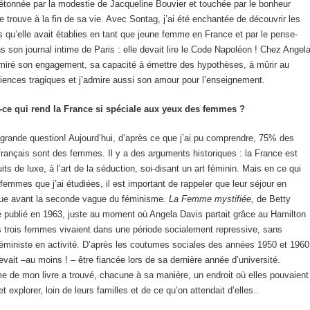
 étonnée par la modestie de Jacqueline Bouvier et touchée par le bonheur
le trouve à la fin de sa vie. Avec Sontag, j’ai été enchantée de découvrir les
s qu’elle avait établies en tant que jeune femme en France et par le pense-
ns son journal intime de Paris : elle devait lire le Code Napoléon ! Chez Angel
dmiré son engagement, sa capacité à émettre des hypothèses, à mûrir au
iences tragiques et j’admire aussi son amour pour l’enseignement.
ce qui rend la France si spéciale aux yeux des femmes ?
 grande question! Aujourd’hui, d’après ce que j’ai pu comprendre, 75% des
français sont des femmes. Il y a des arguments historiques : la France est
its de luxe, à l’art de la séduction, soi-disant un art féminin. Mais en ce qui
femmes que j’ai étudiées, il est important de rappeler que leur séjour en
tue avant la seconde vague du féminisme.
La Femme mystifiée,
de Betty
é publié en 1963, juste au moment où Angela Davis partait grâce au Hamilton
 trois femmes vivaient dans une période socialement repressive, sans
ministe en activité. D’après les coutumes sociales des années 1950 et 1960
ait –au moins ! – être fiancée lors de sa dernière année d’université.
 de mon livre a trouvé, chacune à sa manière, un endroit où elles pouvaient
 explorer, loin de leurs familles et de ce qu’on attendait d’elles..