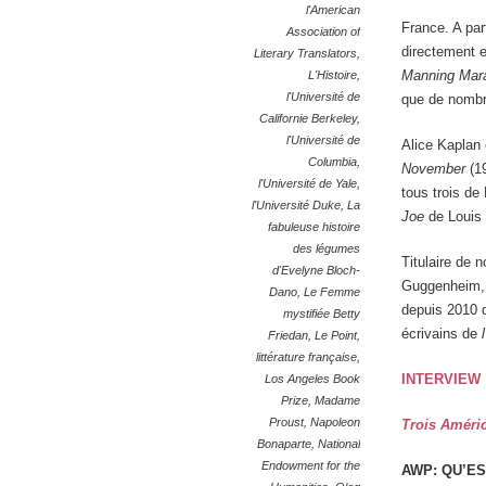
l'American
France. A par
Association of
directement e
Literary Translators
,
Manning Mar
L'Histoire
,
l'Université de
que de nombr
Californie Berkeley
,
l'Université de
Alice Kaplan 
Columbia
,
November
(1
l'Université de Yale
,
tous trois de
l'Université Duke
,
La
Joe
de Louis 
fabuleuse histoire
des légumes
Titulaire de
d'Evelyne Bloch-
Guggenheim, 
Dano
,
Le Femme
depuis 2010 
mystifiée Betty
écrivains de
Friedan
,
Le Point
,
littérature française
,
INTERVIEW
Los Angeles Book
Prize
,
Madame
Proust
,
Napoleon
Trois Améri
Bonaparte
,
National
Endowment for the
AWP: Qu’es