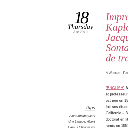
18
Impre
Kapla
Thursday
Apr 2013
Jacq
Sonta
de tr
A Woman’s Pa
(
English
)
A
et professeur 
est née en 19
Tags
fait ses étude
Californie – 
Akira Mizubayashi
doctorat en li
Une Langue
,
Albert
remis en 1981
Camus Chroniques