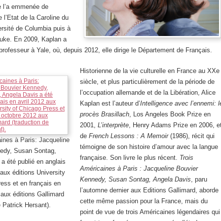
e l’a emmenée de
e l’Etat de la Caroline du
ersité de Columbia puis à
Duke. En 2009, Kaplan a
ofesseur à Yale, où, depuis 2012, elle dirige le Département de Français.
Historienne de la vie culturelle en France au XXe
siècle, et plus particulièrement de la période de
l’occupation allemande et de la Libération, Alice
Kaplan est l’auteur d’
Intelligence avec l’ennemi: l
procès
Brasillach
, Los Angeles Book Prize en
2001,
L’interprète
, Henry Adams Prize en 2006, e
de
French Lessons : A Memoir
(1986), récit qui
ines à Paris: Jacqueline
témoigne de son histoire d’amour avec la langue
edy, Susan Sontag,
française. Son livre le plus récent.
Trois
a été publié en anglais
Américaines à Paris : Jacqueline Bouvier
 aux éditions University
Kennedy, Susan Sontag, Angela Davis
, paru
ess et en français en
l’automne dernier aux Editions Gallimard, aborde
aux éditions Gallimard
cette même passion pour la France, mais du
e Patrick Hersant).
point de vue de trois Américaines légendaires qui