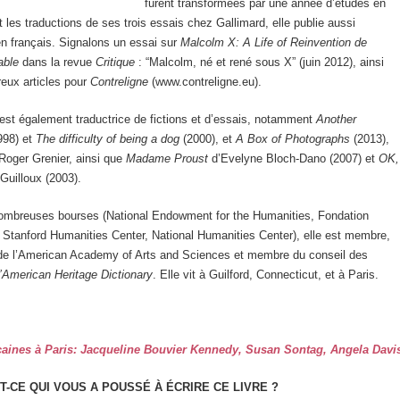
furent transformées par une année d’études en
t les traductions de ses trois essais chez Gallimard, elle publie aussi
n français. Signalons un essai sur
Malcolm X: A Life of Reinvention de
able
dans la revue
Critique
: “Malcolm, né et rené sous X” (juin 2012), ainsi
eux articles pour
Contreligne
(www.contreligne.eu).
est également traductrice de fictions et d’essais, notamment
Another
998) et
The difficulty of being a dog
(2000), et
A Box of Photographs
(2013),
 Roger Grenier, ainsi que
Madame Proust
d’Evelyne Bloch-Dano (2007) et
OK,
Guilloux (2003).
 nombreuses bourses (National Endowment for the Humanities, Fondation
Stanford Humanities Center, National Humanities Center), elle est membre,
de l’American Academy of Arts and Sciences et membre du conseil des
l’American Heritage Dictionary
. Elle vit à Guilford, Connecticut, et à Paris.
caines à Paris: Jacqueline Bouvier Kennedy, Susan Sontag, Angela Davi
t-ce qui vous a poussé à écrire ce livre ?