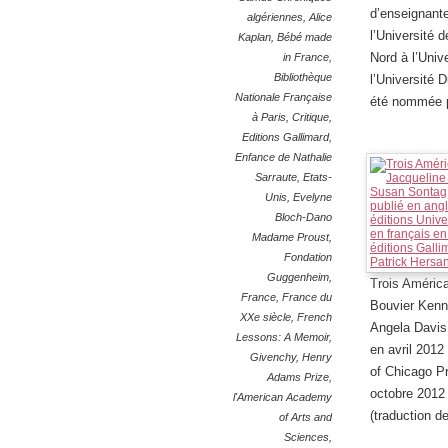
d’enseignant
algériennes
,
Alice
l’Université d
Kaplan
,
Bébé made
Nord à l’Univ
in France
,
Bibliothèque
l’Université 
Nationale Française
été nommée pr
à Paris
,
Critique
,
Editions Gallimard
,
Enfance de Nathalie
Sarraute
,
Etats-
Unis
,
Evelyne
Bloch-Dano
Madame Proust
,
Fondation
Guggenheim
,
Trois América
France
,
France du
Bouvier Kenn
XXe siècle
,
French
Angela Davis 
Lessons: A Memoir
,
en avril 2012
Givenchy
,
Henry
of Chicago Pr
Adams Prize
,
octobre 2012 
l'American Academy
(traduction d
of Arts and
Sciences
,