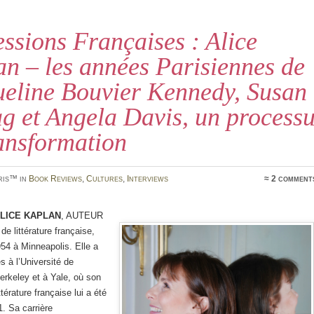
ssions Françaises : Alice
n – les années Parisiennes de
ueline Bouvier Kennedy, Susan
g et Angela Davis, un process
ansformation
ris™ in
Book Reviews
,
Cultures
,
Interviews
≈ 2 comment
lice Kaplan
, auteur
de littérature française,
54 à Minneapolis. Elle a
s à l’Université de
Berkeley et à Yale, où son
ttérature française lui a été
. Sa carrière