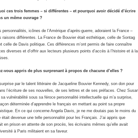
i ces trois femmes – si différentes – et pourquoi avoir décidé d’écrire
ans un même ouvrage ?
s personnalités, icônes de l’Amérique d’après-guerre, adoraient la France –
 raisons différentes. La France de Bouvier était esthétique, celle de Sontag
 celle de Davis politique. Ces différences m’ont permis de faire connaître
s diverses et d’offrir aux lecteurs plusieurs points d’accès à l’histoire et à la
aises.
z-vous appris de plus surprenant à propos de chacune d’elles ?
 surprise par le talent littéraire de Jacqueline Bouvier Kennedy, son don pour
ns l’écriture de ses nouvelles, de ses lettres et de ses préfaces. Chez Susa
 sa vulnérabilité sous sa féroce personnalité intellectuelle qui m’a surprise,
façon déterminée d’apprendre le français en mettant au point sa propre
istique. En ce qui concerne Angela Davis, je ne me doutais pas le moins du
 était devenue une telle personnalité pour les Français. J’ai appris que
tait en prison en attente de son procès, les écrivains mêmes qu’elle avait
iversité à Paris militaient en sa faveur.