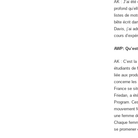
AK : J’ai été
profond qu’el
listes de mot
bête écrit da
Davis, j’ai a
cours d’expér
AWP: Qu’est-
AK : C’est la
étudiants de 
liée aux produ
concerne les 
France se si
Friedan, a ét
Program. Ces
mouvement fé
une femme dev
Chaque femme
se promener et