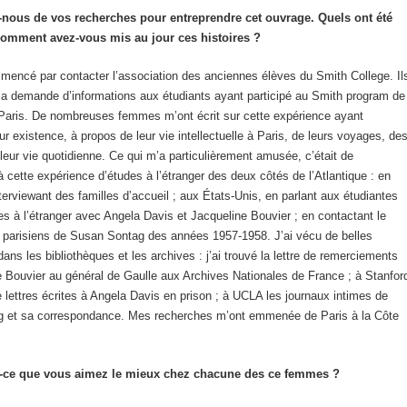
nous de vos recherches pour entreprendre cet ouvrage. Quels ont été
 comment avez-vous mis au jour ces histoires ?
mencé par contacter l’association des anciennes élèves du Smith College. Il
a demande d’informations aux étudiants ayant participé au Smith program de
Paris. De nombreuses femmes m’ont écrit sur cette expérience ayant
ur existence, à propos de leur vie intellectuelle à Paris, de leurs voyages, de
leur vie quotidienne. Ce qui m’a particulièrement amusée, c’était de
à cette expérience d’études à l’étranger des deux côtés de l’Atlantique : en
terviewant des familles d’accueil ; aux États-Unis, en parlant aux étudiantes
ies à l’étranger avec Angela Davis et Jacqueline Bouvier ; en contactant le
s parisiens de Susan Sontag des années 1957-1958. J’ai vécu de belles
ans les bibliothèques et les archives : j’ai trouvé la lettre de remerciements
 Bouvier au général de Gaulle aux Archives Nationales de France ; à Stanfor
de lettres écrites à Angela Davis en prison ; à UCLA les journaux intimes de
 et sa correspondance. Mes recherches m’ont emmenée de Paris à la Côte
-ce que vous aimez le mieux chez chacune des ce femmes ?