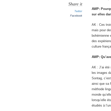
Share it
AWP: Pourquo
Twitter
sur elles d
Facebook
AK : Ces troi
mais pour des
bohémienne et
des expérience
culture franç
AWP: Qu’ave
AK : J’ai été
les images da
Sontag, c’est
ainsi que sa 
méthode lingu
monde qu’elle
lorsqu’elle é
étudiés à l’un