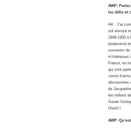
AWP: Parlez-
les défis et
AK : J’ai com
ont envoyé m
1949-1950 à 
bouleversé le
souvenirs de 
m’intéresser 
France, en in
qui sont part
cercle d’ami
découvertes d
de Jacqueline
les milliers 
Susan Sontag
Ouest !
AWP: Qu’est