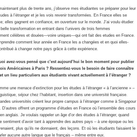
aintenant plus de trente ans, j’observe mes étudiantes se préparer pour leur
udes à l’étranger et je les vois revenir transformées. En France elles se
le; elles gagnent en confiance, en ouverture sur le monde. J’ai voulu étudier
 belle transformation en entrant dans l’univers de trois femmes
rement célèbres et douées—voire uniques—qui ont fait des etudes en France.
mprendre comment leur année en France les a changées et en quoi elles-
ntribué à changer notre pays grâce à cette expérience.
oi avez-vous pensé que c’est aujourd’hui le bon moment pour publier
Trois Américaines à Paris ? Ressentiez-vous le besoin de faire connaître
t un lieu particuliers aux étudiants vivant actuellement à l’étranger ?
omme une menace d’extinction pour les études à l’étranger « à l’ancienne » –
guistique, séjour chez l’habitant, insertion dans une université française.
andes universités créent leur propre campus à l’étranger comme à Singapour
. D’autres offrent un programme d’études en France où l’ensemble des cours
en anglais. Je voulais rappeler un âge d’or des études à l’étranger, quand
e sentiment d’avoir tant à apprendre des autres pays – à une époque ou les
enaient, plus qu’ils ne donnaient, des leçons. Et où les étudiants faisaient le
rler aucune autre langue que le français – même entre eux.