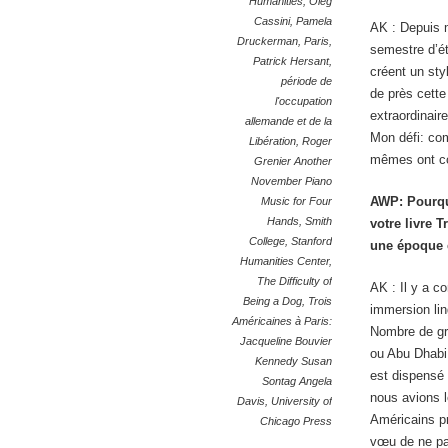
Humanities
,
Oleg
Cassini
,
Pamela
AK : Depuis m
Druckerman
,
Paris
,
semestre d’ét
Patrick Hersant
,
créent un sty
période de
de près cette
l'occupation
extraordinai
allemande et de la
Mon défi: co
Libération
,
Roger
mêmes ont co
Grenier Another
November Piano
AWP: Pourqu
Music for Four
Hands
,
Smith
votre livre 
College
,
Stanford
une époque e
Humanities Center
,
The Difficulty of
AK : Il y a c
Being a Dog
,
Trois
immersion lin
Américaines à Paris:
Nombre de gr
Jacqueline Bouvier
ou Abu Dhabi
Kennedy Susan
est dispensé 
Sontag Angela
nous avions l
Davis
,
University of
Américains pr
Chicago Press
vœu de ne pa