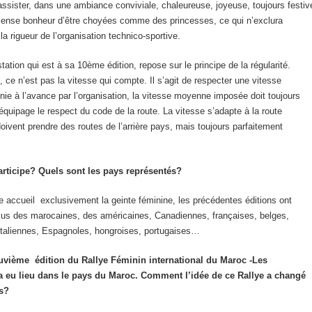
 assister, dans une ambiance conviviale, chaleureuse, joyeuse, toujours festiv
ense bonheur d’être choyées comme des princesses, ce qui n’exclura
la rigueur de l’organisation technico-sportive.
tation qui est à sa 10
ème
édition, repose sur le principe de la régularité.
, ce n’est pas la vitesse qui compte. Il s’agit de respecter une vitesse
ie à l’avance par l’organisation, la vitesse moyenne imposée doit toujours
’équipage le respect du code de la route. La vitesse s’adapte à la route
doivent prendre des routes de l’arrière pays, mais toujours parfaitement
articipe? Quels sont les pays représentés?
e accueil exclusivement la geinte féminine, les précédentes éditions ont
plus des marocaines, des américaines, Canadiennes, françaises, belges,
Italiennes, Espagnoles, hongroises, portugaises…
uvième édition du Rallye Féminin international du Maroc -Les
 eu lieu dans le pays du Maroc. Comment l’idée de ce Rallye a changé
ns?