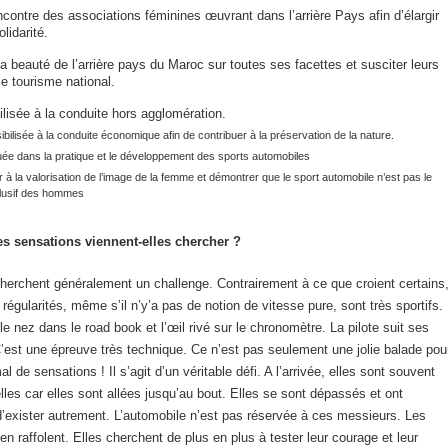
rencontre des associations féminines œuvrant dans l’arrière Pays afin d’élargir
olidarité.
la beauté de l’arrière pays du Maroc sur toutes ses facettes et susciter leurs
le tourisme national.
ilisée à la conduite hors agglomération.
bilisée à la conduite économique afin de contribuer à la préservation de la nature.
quée dans la pratique et le développement des sports automobiles
 à la valorisation de l’image de la femme et démontrer que le sport automobile n’est pas le
lusif des hommes
es sensations viennent-elles chercher ?
cherchent généralement un challenge. Contrairement à ce que croient certains
 régularités, même s’il n’y’a pas de notion de vitesse pure, sont très sportifs.
le nez dans le road book et l’œil rivé sur le chronomètre. La pilote suit ses
C’est une épreuve très technique. Ce n’est pas seulement une jolie balade pou
 de sensations ! Il s’agit d’un véritable défi. A l’arrivée, elles sont souvent
’elles car elles sont allées jusqu’au bout. Elles se sont dépassés et ont
d’exister autrement. L’automobile n’est pas réservée à ces messieurs. Les
n raffolent. Elles cherchent de plus en plus à tester leur courage et leur