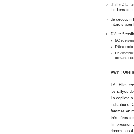
d’aller à la 
les liens de s
de découvrir 
intérêts pour 
D’être Sensib
ØD’être sensi
D’être impli
De contribuer
domaine exc
AWP
:
Quell
FA : Elles re
les rallyes de
La copilote a 
indications. 
femmes en mal
très fières d
l’impression 
dames aussi e