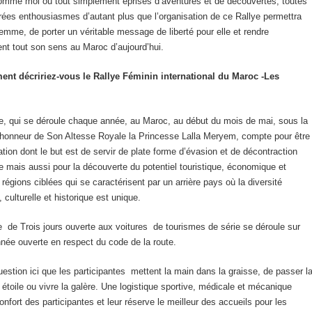
omme moi ou tout simplement éprises d’aventures et de découvertes, toutes
ées enthousiasmes d’autant plus que l’organisation de ce Rallye permettra
 femme, de porter un véritable message de liberté pour elle et rendre
ent tout son sens au Maroc d’aujourd’hui.
nt décririez-vous le Rallye Féminin international du Maroc -Les
e, qui se déroule chaque année, au Maroc, au début du mois de mai, sous la
’honneur de Son Altesse Royale la Princesse Lalla Meryem, compte pour être
tion dont le but est de servir de plate forme d’évasion et de décontraction
 mais aussi pour la découverte du potentiel touristique, économique et
 régions ciblées qui se caractérisent par un arrière pays où la diversité
 culturelle et historique est unique.
 de Trois jours ouverte aux voitures de tourismes de série se déroule sur
née ouverte en respect du code de la route.
question ici que les participantes mettent la main dans la graisse, de passer l
le étoile ou vivre la galère. Une logistique sportive, médicale et mécanique
confort des participantes et leur réserve le meilleur des accueils pour les