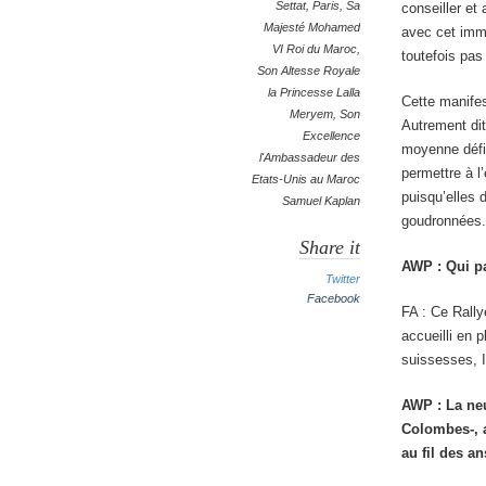
Settat
,
Paris
,
Sa
conseiller et
Majesté Mohamed
avec cet imm
VI Roi du Maroc
,
toutefois pas 
Son Altesse Royale
la Princesse Lalla
Cette manifes
Meryem
,
Son
Autrement dit
Excellence
moyenne défin
l'Ambassadeur des
permettre à l
Etats-Unis au Maroc
puisqu’elles 
Samuel Kaplan
goudronnées.
Share it
AWP
: Qui p
Twitter
Facebook
FA : Ce Rally
accueilli en 
suissesses, 
AWP
: La ne
Colombes-, a
au fil des a