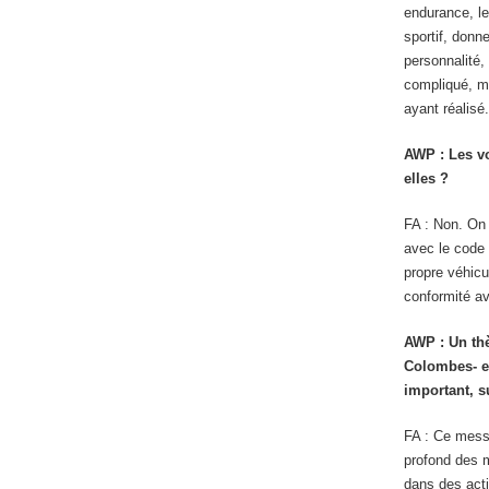
endurance, le
sportif, donn
personnalité,
compliqué, mai
ayant réalisé.
AWP
:
Les vo
elles ?
FA : Non. On 
avec le code 
propre véhicu
conformité av
AWP
: Un th
Colombes- e
important, s
FA : Ce mess
profond des m
dans des act