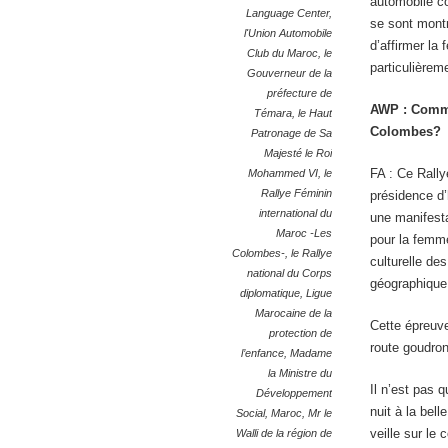
automobile c
Language Center
,
se sont montr
l'Union Automobile
d’affirmer la
Club du Maroc
,
le
particulièrem
Gouverneur de la
préfecture de
AWP
: Comme
Témara
,
le Haut
Colombes?
Patronage de Sa
Majesté le Roi
FA : Ce Rally
Mohammed VI
,
le
Rallye Féminin
présidence d
international du
une manifesta
Maroc -Les
pour la femme
Colombes-
,
le Rallye
culturelle des
national du Corps
géographique,
diplomatique
,
Ligue
Marocaine de la
Cette épreuve
protection de
route goudron
l’enfance
,
Madame
la Ministre du
Il n’est pas 
Développement
nuit à la bel
Social
,
Maroc
,
Mr le
veille sur le 
Walli de la région de