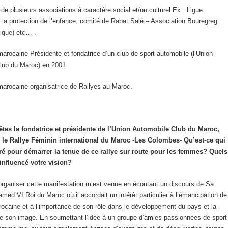
de plusieurs associations à caractère social et/ou culturel Ex : Ligue
la protection de l’enfance, comité de Rabat Salé – Association Bouregreg
fique) etc… .
rocaine Présidente et fondatrice d’un club de sport automobile (l’Union
lub du Maroc) en 2001.
rocaine organisatrice de Rallyes au Maroc.
êtes la fondatrice et présidente de l’Union Automobile Club du Maroc,
 le Rallye Féminin international du Maroc -Les Colombes- Qu’est-ce qui
ré pour démarrer la tenue de ce rallye sur route pour les femmes? Quels
 influencé votre vision?
’organiser cette manifestation m’est venue en écoutant un discours de Sa
ed VI Roi du Maroc où il accordait un intérêt particulier à l’émancipation de
caine et à l’importance de son rôle dans le développement du pays et la
de son image. En soumettant l’idée à un groupe d’amies passionnées de sport