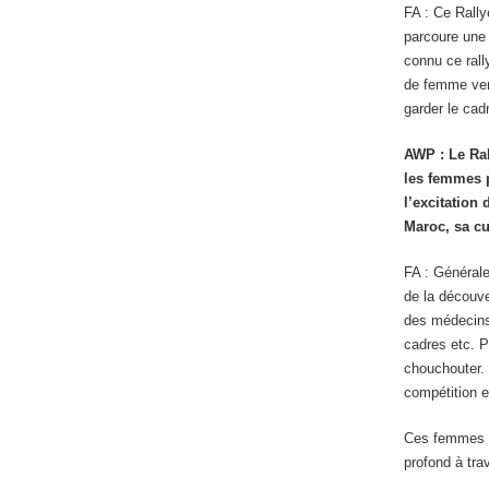
FA : Ce Rally
parcoure une 
connu ce rall
de femme venu
garder le cad
AWP
: Le Ra
les femmes 
l’excitation
Maroc, sa cu
FA : Générale
de la découve
des médecins,
cadres etc. P
chouchouter. 
compétition e
Ces femmes so
profond à tra