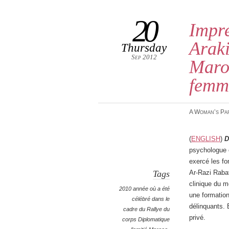
20
Impre
Araki
Thursday
Sep 2012
Maroc
femm
A Woman’s Pa
(
English
)
D
psychologue c
exercé les fo
Tags
Ar-Razi Raba
clinique du m
2010 année où a été
une formation
célébré dans le
délinquants. 
cadre du Rallye du
privé.
corps Diplomatique