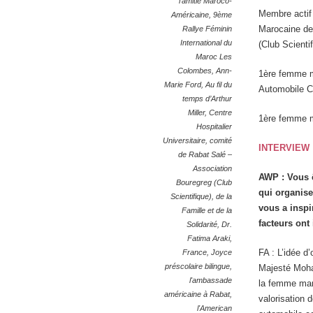
l’amitié Maroco-
Membre actif 
Américaine
,
9ème
Marocaine de 
Rallye Féminin
International du
(Club Scienti
Maroc Les
Colombes
,
Ann-
1
ère
femme ma
Marie Ford
,
Au fil du
Automobile C
temps d’Arthur
Miller
,
Centre
1
ère
femme ma
Hospitalier
Universitaire
,
comité
INTERVIEW
de Rabat Salé –
Association
AWP
: Vous 
Bouregreg (Club
qui organise
Scientifique)
,
de la
vous a inspi
Famille et de la
facteurs ont
Solidarité
,
Dr.
Fatima Araki
,
FA : L’idée d
France
,
Joyce
préscolaire bilingue
,
Majesté Moham
l'ambassade
la femme maro
américaine à Rabat
,
valorisation 
l'American